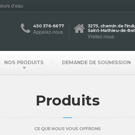
teurs d’eau
450 376-6677
3275, chemin de l'Indu
Saint-Mathieu-de-Bel
Appelez-nous
Visitez-nous
NOS PRODUITS
DEMANDE DE SOUMISSION
Produits
CE QUE NOUS VOUS OFFRONS