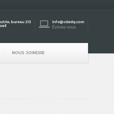
strie, bureau 213
info@cdedq.com
oeil
Écrivez-nous
NOUS JOINDRE