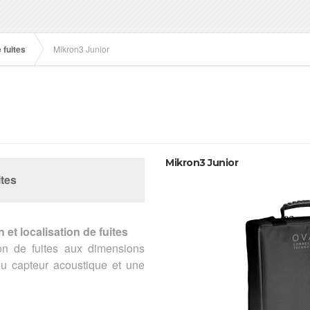
 fuites
Mikron3 Junior
Mikron3 Junior
ites
et localisation de fuites
on de fuites aux dimensions
n du capteur acoustique et une