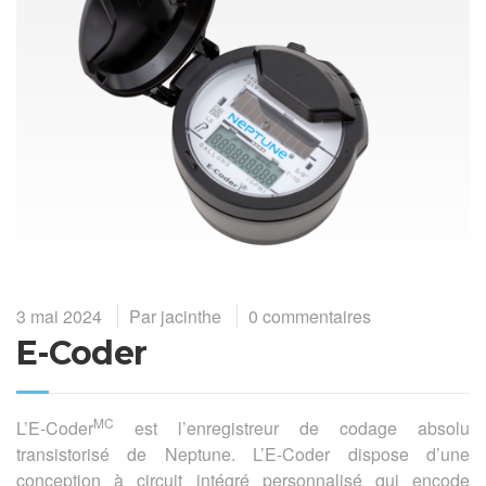
3 mai 2024
Par
jacinthe
0 commentaires
E-Coder
MC
L’E-Coder
est l’enregistreur de codage absolu
transistorisé de Neptune. L’E-Coder dispose d’une
conception à circuit intégré personnalisé qui encode